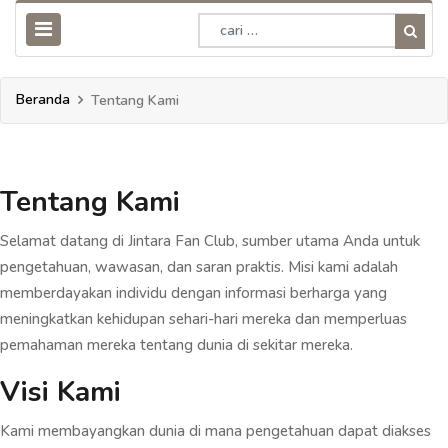
Beranda
Tentang Kami
Tentang Kami
Selamat datang di Jintara Fan Club, sumber utama Anda untuk
pengetahuan, wawasan, dan saran praktis. Misi kami adalah
memberdayakan individu dengan informasi berharga yang
meningkatkan kehidupan sehari-hari mereka dan memperluas
pemahaman mereka tentang dunia di sekitar mereka.
Visi Kami
Kami membayangkan dunia di mana pengetahuan dapat diakses