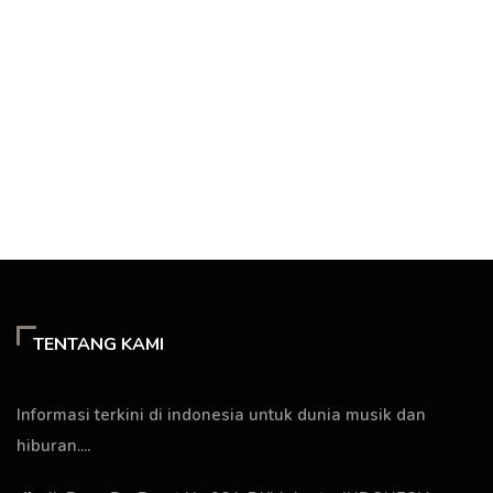
TENTANG KAMI
Informasi terkini di indonesia untuk dunia musik dan
hiburan....