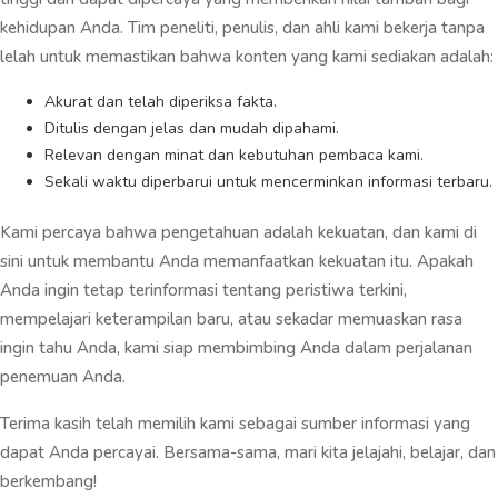
kehidupan Anda. Tim peneliti, penulis, dan ahli kami bekerja tanpa
lelah untuk memastikan bahwa konten yang kami sediakan adalah:
Akurat dan telah diperiksa fakta.
Ditulis dengan jelas dan mudah dipahami.
Relevan dengan minat dan kebutuhan pembaca kami.
Sekali waktu diperbarui untuk mencerminkan informasi terbaru.
Kami percaya bahwa pengetahuan adalah kekuatan, dan kami di
sini untuk membantu Anda memanfaatkan kekuatan itu. Apakah
Anda ingin tetap terinformasi tentang peristiwa terkini,
mempelajari keterampilan baru, atau sekadar memuaskan rasa
ingin tahu Anda, kami siap membimbing Anda dalam perjalanan
penemuan Anda.
Terima kasih telah memilih kami sebagai sumber informasi yang
dapat Anda percayai. Bersama-sama, mari kita jelajahi, belajar, dan
berkembang!