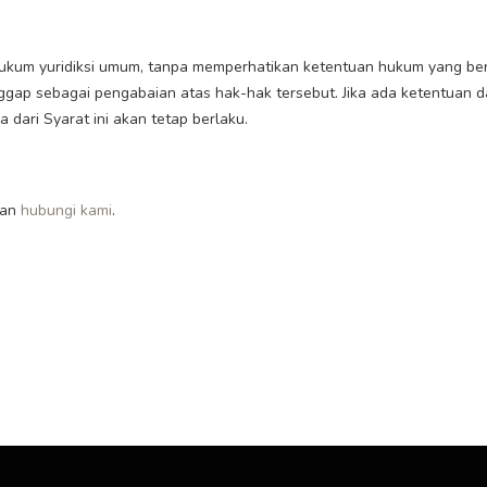
an hukum yuridiksi umum, tanpa memperhatikan ketentuan hukum yang 
ggap sebagai pengabaian atas hak-hak tersebut. Jika ada ketentuan dar
 dari Syarat ini akan tetap berlaku.
kan
hubungi kami
.