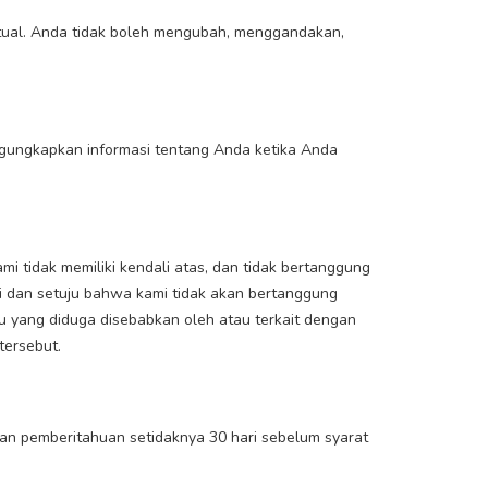
ktual. Anda tidak boleh mengubah, menggandakan,
ngungkapkan informasi tentang Anda ketika Anda
ami tidak memiliki kendali atas, dan tidak bertanggung
kui dan setuju bahwa kami tidak akan bertanggung
u yang diduga disebabkan oleh atau terkait dengan
tersebut.
ikan pemberitahuan setidaknya 30 hari sebelum syarat