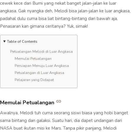
cewek kece dari Bumi yang nekat banget jalan-jalan ke luar
angkasa. Gak nyangka deh, Melodi bisa jalan-jalan ke luar angkasa,
padahal dulu cuma bisa liat bintang-bintang dari bawah aja.
Penasaran kan gimana ceritanya? Yuk, simak!
Table of Contents
Petualangan Melodi di Luar Angkasa
Memulai Petualangan
Persiapan Menuju Luar Angkasa
Petualangan di Luar Angkasa
Pelajaran yang Didapat
Memulai Petualangan
Awalnya, Melodi tuh cuma seorang siswi biasa yang hobi banget
sama bintang dan galaksi. Suatu hari, dia dapet undangan dari
NASA buat ikutan misi ke Mars. Tanpa pikir panjang, Melodi