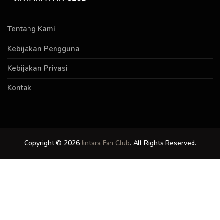
Tentang Kami
Kebijakan Pengguna
Kebijakan Privasi
Kontak
Copyright © 2026
Jintara Fan Club
. All Rights Reserved.