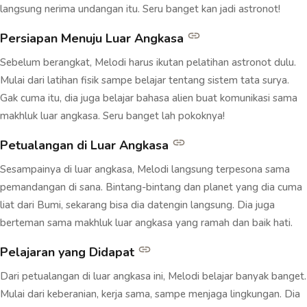
langsung nerima undangan itu. Seru banget kan jadi astronot!
Persiapan Menuju Luar Angkasa
Sebelum berangkat, Melodi harus ikutan pelatihan astronot dulu.
Mulai dari latihan fisik sampe belajar tentang sistem tata surya.
Gak cuma itu, dia juga belajar bahasa alien buat komunikasi sama
makhluk luar angkasa. Seru banget lah pokoknya!
Petualangan di Luar Angkasa
Sesampainya di luar angkasa, Melodi langsung terpesona sama
pemandangan di sana. Bintang-bintang dan planet yang dia cuma
liat dari Bumi, sekarang bisa dia datengin langsung. Dia juga
berteman sama makhluk luar angkasa yang ramah dan baik hati.
Pelajaran yang Didapat
Dari petualangan di luar angkasa ini, Melodi belajar banyak banget.
Mulai dari keberanian, kerja sama, sampe menjaga lingkungan. Dia