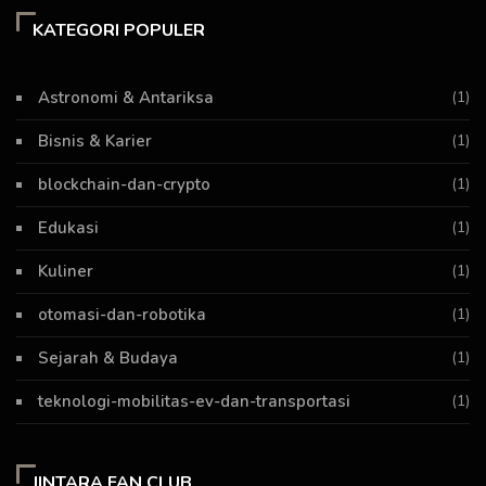
KATEGORI POPULER
Astronomi & Antariksa
(1)
Bisnis & Karier
(1)
blockchain-dan-crypto
(1)
Edukasi
(1)
Kuliner
(1)
otomasi-dan-robotika
(1)
Sejarah & Budaya
(1)
teknologi-mobilitas-ev-dan-transportasi
(1)
JINTARA FAN CLUB