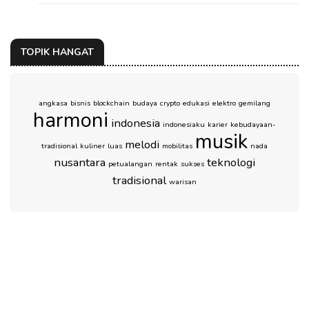
TOPIK HANGAT
angkasa
bisnis
blockchain
budaya
crypto
edukasi
elektro
gemilang
harmoni
indonesia
indonesiaku
karier
kebudayaan-
musik
melodi
tradisional
kuliner
luas
mobilitas
nada
nusantara
teknologi
petualangan
rentak
sukses
tradisional
warisan