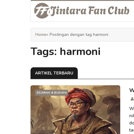
Jintara Fan Club
Home
» Postingan dengan tag harmoni
Tags: harmoni
ARTIKEL TERBARU
W
SEJARAH & BUDAYA
Wa
ni
do
ta