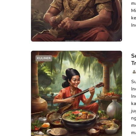
ma
Mi
ke
In
S
KULINER
T
Su
In
In
ka
ju
ng
me
ma