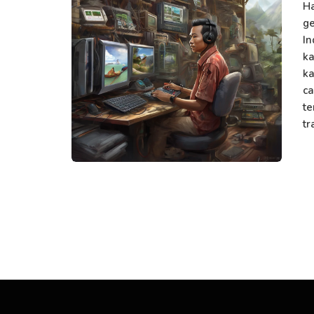
H
ge
In
ka
ka
ca
te
tr