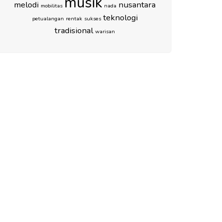
musik
melodi
nusantara
mobilitas
nada
teknologi
petualangan
rentak
sukses
tradisional
warisan