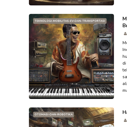
M
TEKNOLOGI-MOBILITAS-EV-DAN-TRANSPORTASI
B
Me
In
hu
di
te
sa
al
ma
H
OTOMASI-DAN-ROBOTIKA