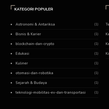
KATEGORI POPULER
Astronomi & Antariksa
(1)
T
Bisnis & Karier
(1)
K
blockchain-dan-crypto
(1)
K
Edukasi
(1)
K
Kuliner
(1)
otomasi-dan-robotika
(1)
Sejarah & Budaya
(1)
teknologi-mobilitas-ev-dan-transportasi
(1)