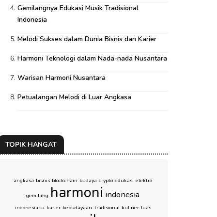
Gemilangnya Edukasi Musik Tradisional
Indonesia
Melodi Sukses dalam Dunia Bisnis dan Karier
Harmoni Teknologi dalam Nada-nada Nusantara
Warisan Harmoni Nusantara
Petualangan Melodi di Luar Angkasa
TOPIK HANGAT
angkasa
bisnis
blockchain
budaya
crypto
edukasi
elektro
harmoni
indonesia
gemilang
indonesiaku
karier
kebudayaan-tradisional
kuliner
luas