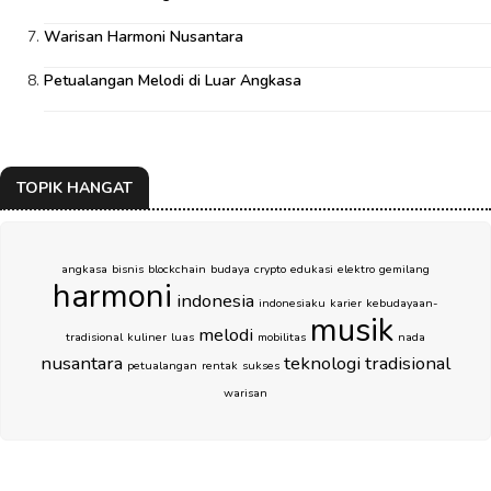
Warisan Harmoni Nusantara
Petualangan Melodi di Luar Angkasa
TOPIK HANGAT
angkasa
bisnis
blockchain
budaya
crypto
edukasi
elektro
gemilang
harmoni
indonesia
indonesiaku
karier
kebudayaan-
musik
melodi
tradisional
kuliner
luas
mobilitas
nada
nusantara
teknologi
tradisional
petualangan
rentak
sukses
warisan